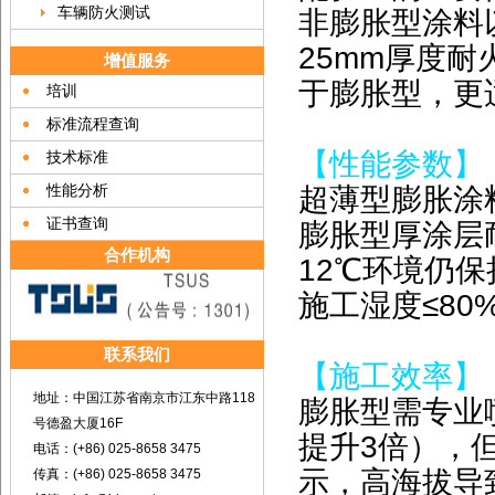
车辆防火测试
非膨胀型涂料
25mm厚度耐火
增值服务
于膨胀型，更
培训
标准流程查询
【性能参数】
技术标准
性能分析
超薄型膨胀涂料
证书查询
膨胀型厚涂层
合作机构
12℃环境仍保
施工湿度≤80
联系我们
【施工效率】
地址：中国江苏省南京市江东中路118
膨胀型需专业
号德盈大厦16F
提升3倍），
电话：(+86) 025-8658 3475
示，高海拔导
传真：(+86) 025-8658 3475